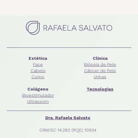
Estética
Clínica
Face
Biópsia de Pele
Cabelo
Câncer de Pele
Corpo
Unhas
Colágeno
Tecnologias
Bioestimulador
Ultrassom
Dra. Rafaela Salvato
CRM/SC 14.282 (RQE) 10934