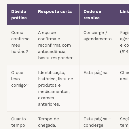
Dúvida
Resposta curta
Onde se
Link
prática
resolve
Como
A equipe
Concierge /
Pági
confirmo
confirma e
agendamento
age
meu
reconfirma com
e co
horário?
antecedência;
(#14
basta responder.
O que
Identificação,
Esta página
Chec
levo
histórico, lista de
abai
comigo?
produtos e
medicamentos,
exames
anteriores.
Quanto
Tempo de
Esta página +
Seç
tempo
chegada,
concierge
tem