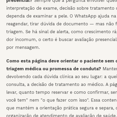
presencial?
Sempre que a pergunta envolver queix
interpretação de exame, decisão sobre tratamento 
dependa de examinar a pele. O WhatsApp ajuda na 
reagendar, tirar dúvida de documento — mas não f
triagem. Se há sinal de alerta, como crescimento 
dor incomum, o certo é buscar avaliação presencial
por mensagem.
Como esta página deve orientar o paciente sem c
triagem médica ou promessa de conduta?
Manten
devolvendo cada dúvida clínica ao seu lugar: a que
consulta, a decisão de tratamento ao médico. A pá
levar, quanto tempo reservar e como confirmar, s
você tem" nem "o que fazer com isso". Essa conten
que mantém a orientação prática segura e separa, 
organização de atendimento de avaliação de saúde.